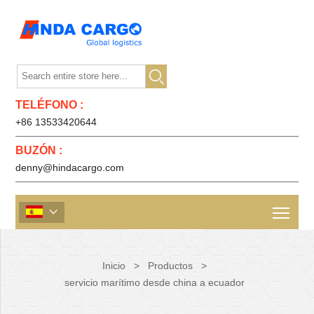

TELÉFONO :
+86 13533420644
BUZÓN :
denny@hindacargo.com

Inicio
>
Productos
>
servicio marítimo desde china a ecuador