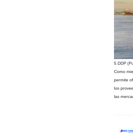
5.DDP (Pu
Como miem
permite o
los prove
las merca