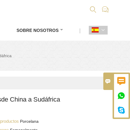


SOBRE NOSOTROS

áfrica



sde China a Sudáfrica

s productos
Porcelana
trega