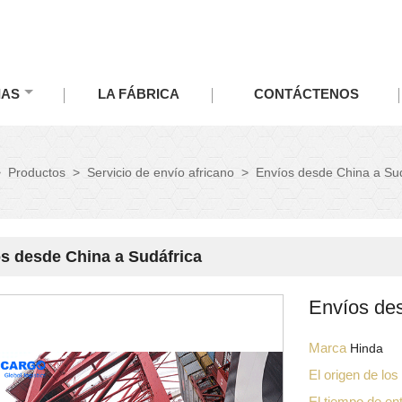
IAS
LA FÁBRICA
CONTÁCTENOS
>
Productos
>
Servicio de envío africano
>
Envíos desde China a Sud
s desde China a Sudáfrica
Envíos de
Marca
Hinda
El origen de lo
El tiempo de en