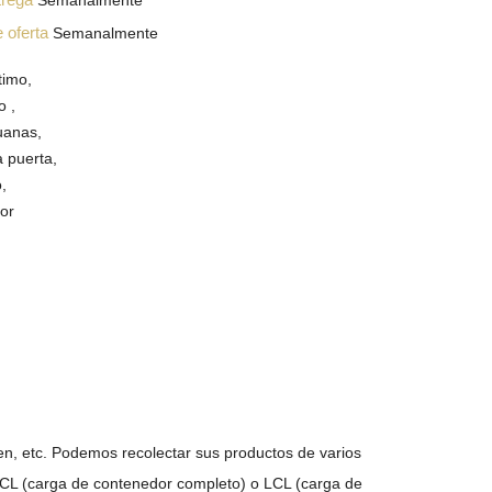
Semanalmente
e oferta
Semanalmente
timo,
o ,
uanas,
a puerta,
,
ior
, etc. Podemos recolectar sus productos de varios
 FCL (carga de contenedor completo) o LCL (carga de