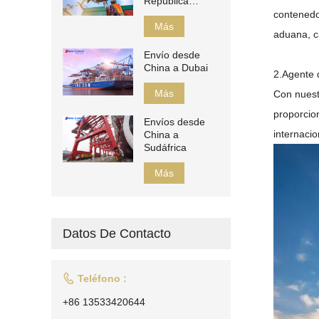
República
Checa
contenedo
Más
aduana, c
Envío desde
China a Dubai
2.Agente
Más
Con nuest
proporcio
Envíos desde
internacio
China a
Sudáfrica
Más
Datos De Contacto

Teléfono :
+86 13533420644