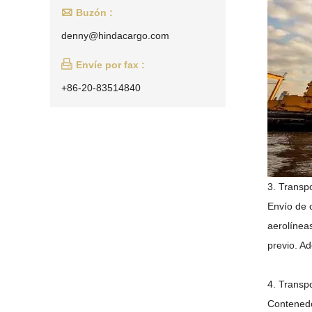

Buzón :
denny@hindacargo.com

Envíe por fax :
+86-20-83514840
3. Transp
Envío de 
aerolínea
previo. Ad
4. Transp
Contenedo