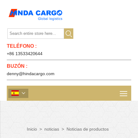

TELÉFONO :
+86 13533420644
BUZÓN :
denny@hindacargo.com

Inicio
>
noticias
>
Noticias de productos