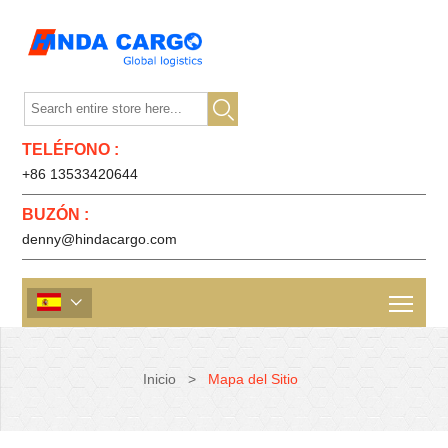

TELÉFONO :
+86 13533420644
BUZÓN :
denny@hindacargo.com

Inicio
>
Mapa del Sitio