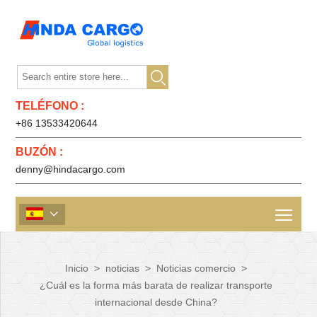

TELÉFONO :
+86 13533420644
BUZÓN :
denny@hindacargo.com

Inicio
>
noticias
>
Noticias comercio
>
¿Cuál es la forma más barata de realizar transporte
internacional desde China?