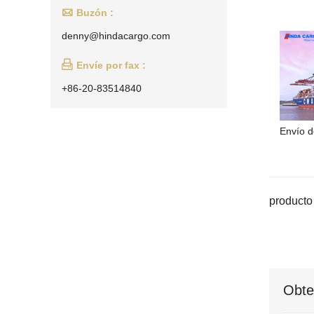

Buzón :
denny@hindacargo.com

Envíe por fax :
+86-20-83514840
Envío d
producto 
Obte