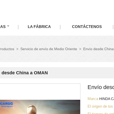
IAS
LA FÁBRICA
CONTÁCTENOS
roductos
>
Servicio de envío de Medio Oriente
>
Envío desde Chin
o desde China a OMAN
Envío des
Marca
HINDA 
El origen de lo
El tiempo de en