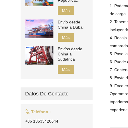
República
Checa
1. Podemo
Más
de carga.
2. Tenemos
Envío desde
China a Dubai
incluyendo
Más
4. Recoja
comprado
Envíos desde
5. Pase l
China a
Sudáfrica
6. Puede a
Más
7. Conte
8. Envío 
9. Foco en
Datos De Contacto
Operamos 
topadoras
experienc

Teléfono :
+86 13533420644