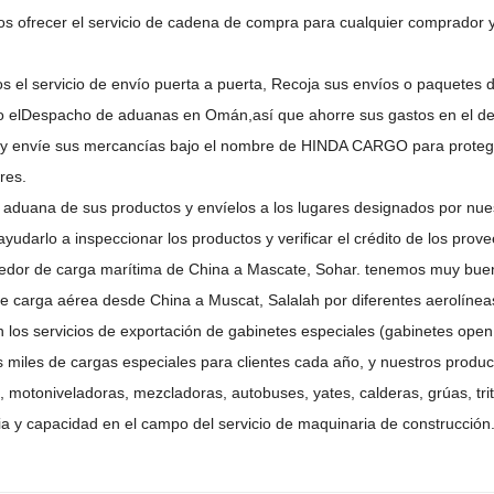
s ofrecer el servicio de cadena de compra para cualquier comprador 
 el servicio de envío puerta a puerta,
Recoja sus envíos o paquetes d
 el
Despacho de aduanas en Omán,
así que ahorre sus gastos en el de
 y envíe sus mercancías bajo el nombre de HINDA CARGO para protege
res.
a aduana de sus productos y envíelos a los lugares designados por nue
yudarlo a inspeccionar los productos y verificar el crédito de los prov
nedor de carga marítima de China a Mascate, Sohar. tenemos muy 
de carga aérea desde China a Muscat, Salalah por diferentes aerolíneas
 los servicios de exportación de gabinetes especiales (gabinetes open t
miles de cargas especiales para clientes cada año, y nuestros produc
, motoniveladoras, mezcladoras, autobuses, yates, calderas, grúas, tri
ia y capacidad en el campo del servicio de maquinaria de construcción