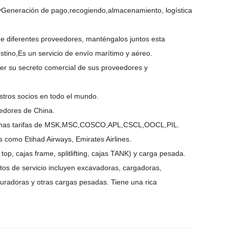
y
Generación de pago
,recogiendo,
almacenamiento
, logística
e diferentes proveedores, manténgalos juntos
esta
stino,
Es un servicio de envío marítimo y aéreo.
r su secreto comercial de sus proveedores y
stros socios en todo el mundo.
eedores de China.
buenas tarifas de MSK,MSC,COSCO,APL,CSCL,OOCL,PIL.
 como Etihad Airways, Emirates Airlines.
op, cajas frame, splitlifting, cajas TANK) y carga pesada.
tos de servicio incluyen excavadoras, cargadoras,
turadoras y otras cargas pesadas. Tiene una rica
.