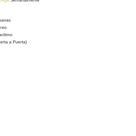
Semanalmente
n
duanas
éreo
arítimo
rta a Puerta)