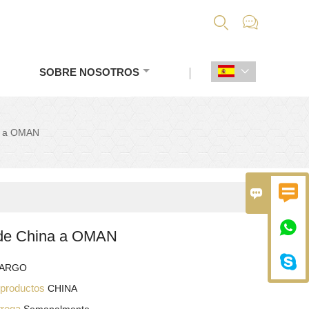


SOBRE NOSOTROS

a a OMAN



de China a OMAN

CARGO
s productos
CHINA
trega