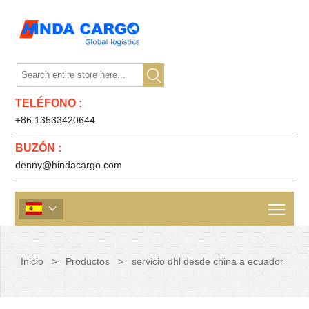

TELÉFONO :
+86 13533420644
BUZÓN :
denny@hindacargo.com

Inicio
>
Productos
>
servicio dhl desde china a ecuador